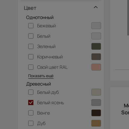
Цвет
Однотонный
Бежевый
Белый
Зеленый
Коричневый
Свой цвет RAL
Серебристый
Серый
Темно-серый
Хаки
Черный
Показать ещё
Древесный
Белый дуб
Белый ясень
М
So
Венге
Дуб