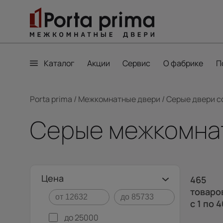
Каталог
Акции
Сервис
О фабрике
П
Porta prima
/
Межкомнатные двери
/
Серые двери с
Серые межкомна
Цена
465
товаро
с 1
по 4
до 25000