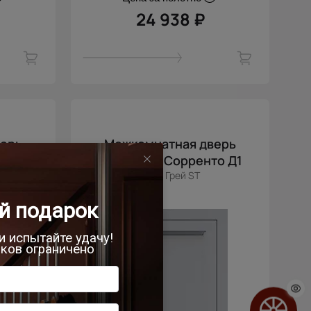
24 938 ₽
верь
Межкомнатная дверь
то Д3
Sorrento / Сорренто Д1
Лайт Грей ST