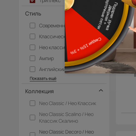
Триплекс
Стиль
Современный
Классический
Нео классика
Ампир
Английский
Багетные
Барокко
Кантри
Крашенные
Лофт
Модерн
Под старину
Прованс
Скандинавский
Современная классика
Хай-тек
Показать ещё
Коллекция
Neo Classic / Нео Классик
Neo Classic Scalino / Нео
Классик Скалино
Neo Classic Decoro / Нео