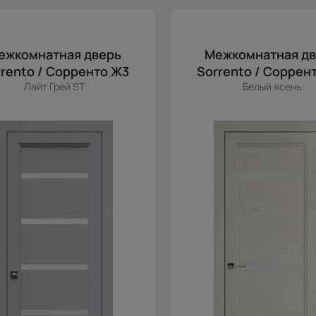
ежкомнатная дверь
Межкомнатная д
rento / Сорренто Ж3
Sorrento / Соррен
Лайт Грей ST
Белый ясень