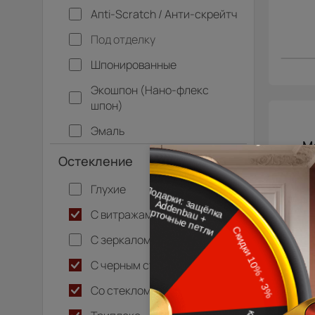
Апti-Sсrаtсh / Анти-скрейтч
Под отделку
Шпонированные
Экошпон (Нано-флекс
шпон)
Эмаль
М
Остекление
Sor
Глухие
С витражами
С зеркалом
С черным стеклом
Со стеклом