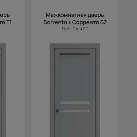
верь
Межкомнатная дверь
то Г1
Sorrento / Сорренто В3
Лайт Грей ST