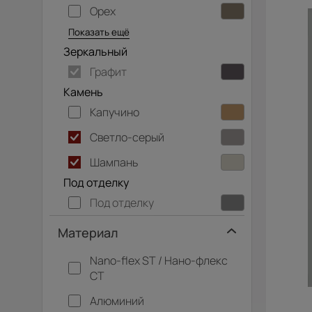
Орех
Серый дуб
Показать ещё
Зеркальный
Графит
Камень
Капучино
Светло-серый
Шампань
Под отделку
Под отделку
Материал
Nano-flex ST / Нано-флекс
СТ
Алюминий