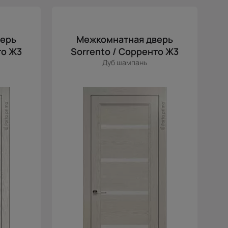
Цена (возр.)
Цена (убыв.)
Cначала новинки
верь
Межкомнатная дверь
Cначала скидки
то Ж3
Sorrento / Сорренто Ж3
Дуб шампань