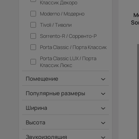
Классик Декоро
Moderno / Модерно
М
So
Tivoli / Тиволи
Sorrento-R / Сорренто-Р
Porta Classic / Порта Классик
Porta Classic LUX / Порта
Классик Люкс
Помещение
Ванная и туалет
Популярные размеры
Гардеробная
600х2000
Ширина
Гостинная
700х2000
Ширина 40 см
Высота
Дача
900х2000
Ширина 45 см
Высота 180 см
Кладовка
Звукоизоляция
Коридор
Кухня
Офис
Спальня