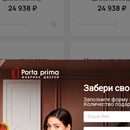
24 938 ₽
24 938 ₽
ежкомнатная дверь
Межкомнатная д
rento / Сорренто Ж4
Sorrento / Соррен
Лайт Грей ST
Лайт Грей ST