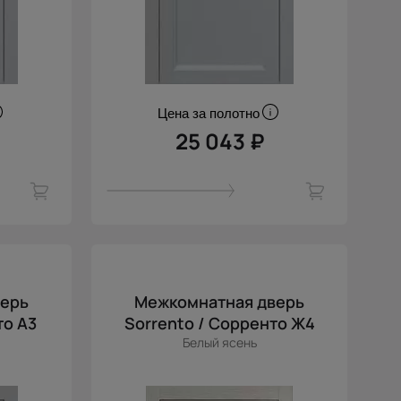
Цена за полотно
25 043 ₽
верь
Межкомнатная дверь
то А3
Sorrento / Сорренто Ж4
Белый ясень