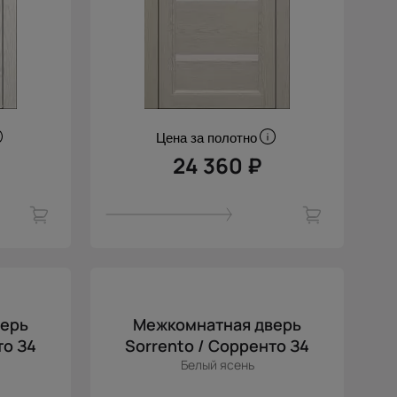
Цена за полотно
24 360 ₽
верь
Межкомнатная дверь
то З4
Sorrento / Сорренто З4
Белый ясень