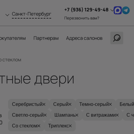
+7 (936) 129-49-48
Санкт-Петербург
Перезвонить вам?
окупателям
Партнерам
Адреса салонов
о стеклом
тные двери
Серебристый
Серый
Темно-серый
Белый
в
Светло-серый
Шампань
С витражами
С 
0
Со стеклом
Триплекс