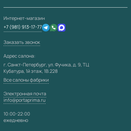
Полезная информация
Скачать материалы
О фабрике
Подготовка проемов
Отзывы клиентов
3D-модели
Сертификаты
Интернет-магазин
Техническая информация
Производство
+7 (981) 913-17-77
Юридическая информация
Вакансии
Заказать звонок
Медиацентр
Видео
Адрес салона:
Карта сайта
г. Санкт-Петербург, ул. Фучика, д. 9, ТЦ
Кубатура, 1й этаж, 1В.228
Все салоны фабрики
Электронная почта
info@portaprima.ru
10:00-22:00
ежедневно