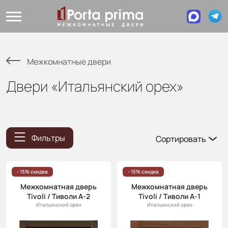
Межкомнатные двери
Двери «Итальянский орех»
Фильтры
Сортировать
Популярные
Цена
- 15% скидка
- 15% скидка
(возр.)
Межкомнатная дверь
Межкомнатная дверь
Tivoli / Тиволи А-2
Tivoli / Тиволи А-1
Цена (убыв.)
Итальянский орех
Итальянский орех
Cначала
новинки