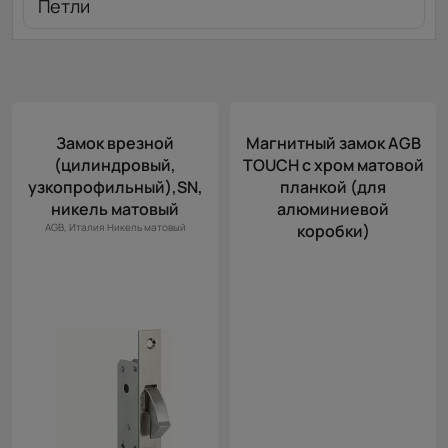
Петли
Замок врезной
Магнитный замок AGB
(цилиндровый,
TOUCH с хром матовой
узкопрофильный),SN,
планкой (для
никель матовый
алюминиевой
AGB, Италия
Никель матовый
коробки)