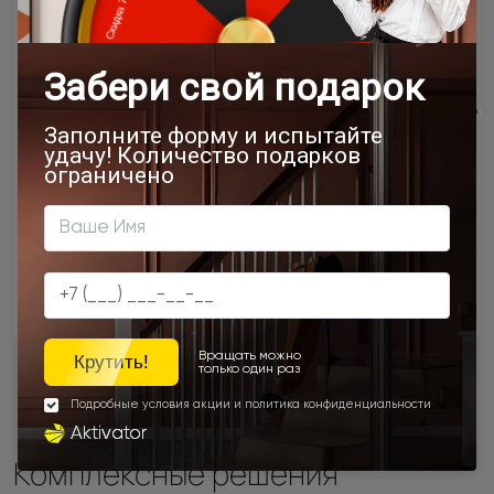
деревянной коробки)
Rezident, Италия
AGB, Италия
Черный
Цена
Цена
10 416 ₽
27 689 ₽
Комплексные решения