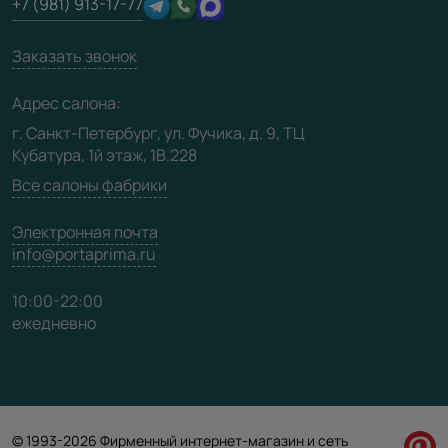
+7 (981) 913-17-77
Юридическая информация
Вакансии
Заказать звонок
Медиацентр
Видео
Адрес салона:
Карта сайта
г. Санкт-Петербург, ул. Фучика, д. 9, ТЦ
Кубатура, 1й этаж, 1В.228
Все салоны фабрики
Электронная почта
info@portaprima.ru
10:00-22:00
ежедневно
© 1993-2026 Фирменный интернет-магазин и сеть