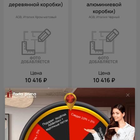
деревянной коробки)
алюминиевой
коробки)
AGB, Италия
Хром матовый
AGB, Италия
Черный
Цена
Цена
10 416 ₽
10 416 ₽
Магнитный замок AGB
Магнитный дверной
TOUCH с чёрной
замок со скрытой
планкой (для
ручкой