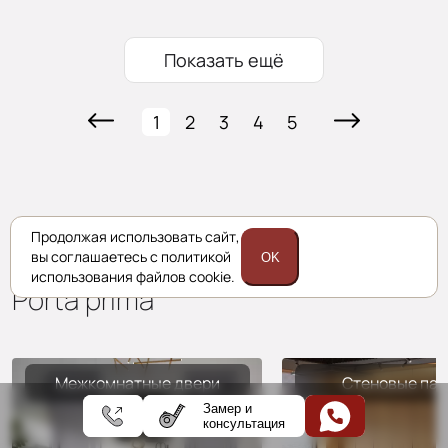
Показать ещё
1
2
3
4
5
Продолжая использовать сайт,
Комплексные решения
вы соглашаетесь с политикой
OK
использования файлов cookie.
Porta prima
Межкомнатные двери
Стеновые пан
Замер и
консультация