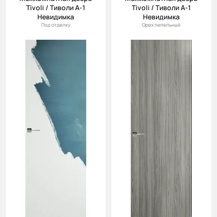
(возр.)
Tivoli / Тиволи А-1
Tivoli / Тиволи А-1
Цена (убыв.)
Невидимка
Невидимка
Под отделку
Орех пепельный
Cначала
новинки
Cначала
скидки