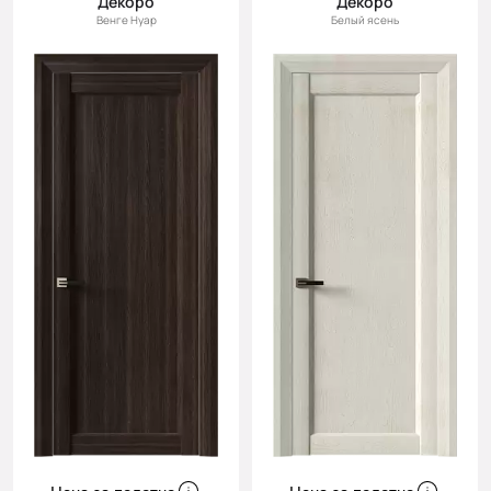
Декоро
Декоро
Венге Нуар
Белый ясень