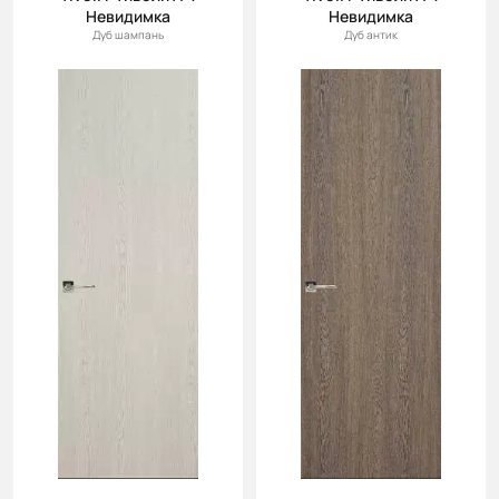
Невидимка
Невидимка
Дуб шампань
Дуб антик