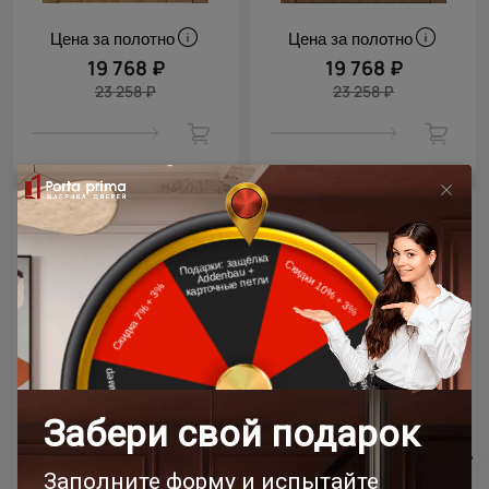
Цена за полотно
Цена за полотно
19 768 ₽
19 768 ₽
23 258 ₽
23 258 ₽
- 15% скидка
- 15% скидка
Межкомнатная дверь
Межкомнатная дверь
Tivoli / Тиволи А-1
Tivoli / Тиволи А-1
Венге Нуар
Рустик