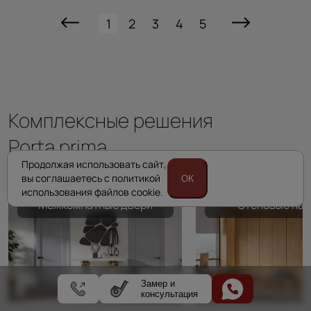
1
2
3
4
5
Комплексные решения
Porta prima
Продолжая использовать сайт,
вы соглашаетесь с политикой
OK
использования файлов cookie.
Межкомнатные двери
Стеновые пан
Замер и
консультация