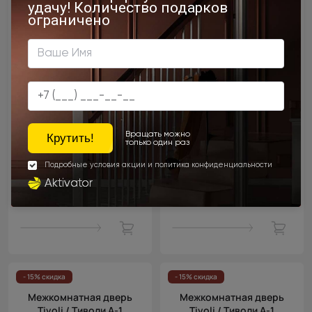
Цена за полотно
Цена за полотно
19 768 ₽
19 768 ₽
23 258 ₽
23 258 ₽
- 15% скидка
- 15% скидка
Межкомнатная дверь
Межкомнатная дверь
Tivoli / Тиволи А-1
Tivoli / Тиволи А-1