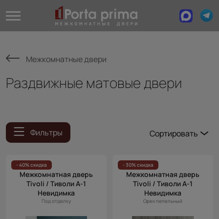
Межкомнатные двери
Раздвижные матовые двери
Фильтры
Сортировать
Популярные
Цена
- 40% скидка
- 30% скидка
Межкомнатная дверь
Межкомнатная дверь
(возр.)
Tivoli / Тиволи А-1
Tivoli / Тиволи А-1
Цена (убыв.)
Невидимка
Невидимка
Под отделку
Орех пепельный
Cначала
новинки