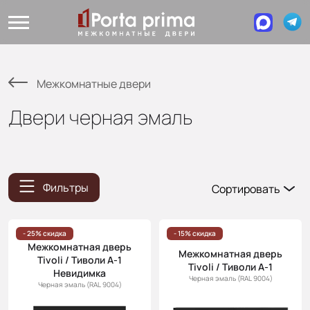
Межкомнатные двери
Двери черная эмаль
Фильтры
Сортировать
Популярные
Цена
- 25% скидка
- 15% скидка
Межкомнатная дверь
(возр.)
Межкомнатная дверь
Tivoli / Тиволи А-1
Tivoli / Тиволи А-1
Цена (убыв.)
Невидимка
Черная эмаль (RAL 9004)
Черная эмаль (RAL 9004)
Cначала
новинки